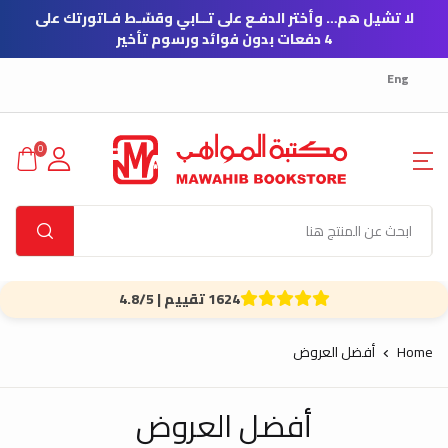
لا تشيل هم… وأختر الدفـع على تــابي وقسّـط فـاتورتك على
4 دفعات بدون فوائد ورسوم تأخير
Eng
0
1624 تقييم | 4.8/5
Home
أفضل العروض
أفضل العروض