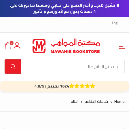
لا تشيل هم… وأختر الدفـع على تــابي وقسّـط فـاتورتك على
4 دفعات بدون فوائد ورسوم تأخير
Eng
0
1624 تقييم | 4.8/5
Home
خدمات الطباعه
اختام