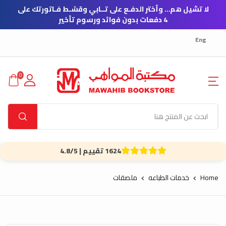
لا تشيل هم… وأختر الدفـع على تــابي وقسّـط فـاتورتك على
4 دفعات بدون فوائد ورسوم تأخير
Eng
0
1624 تقييم | 4.8/5
Home
خدمات الطباعه
ملصقات