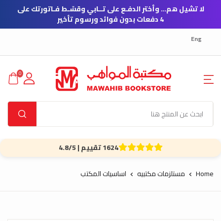
لا تشيل هم… وأختر الدفـع على تــابي وقسّـط فـاتورتك على
4 دفعات بدون فوائد ورسوم تأخير
Eng
0
1624 تقييم | 4.8/5
Home
مستلزمات مكتبيه
اساسيات المكتب