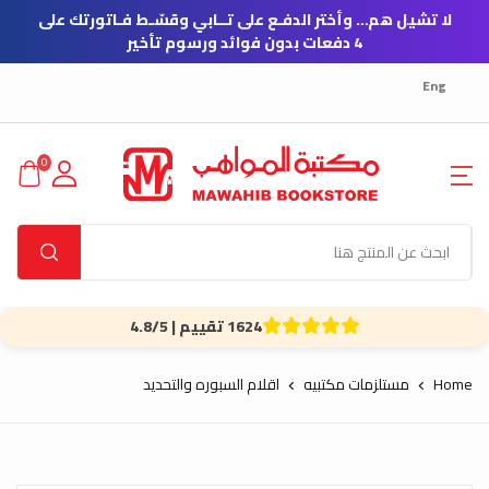
لا تشيل هم… وأختر الدفـع على تــابي وقسّـط فـاتورتك على
4 دفعات بدون فوائد ورسوم تأخير
Eng
0
1624 تقييم | 4.8/5
Home
مستلزمات مكتبيه
اقلام السبوره والتحديد