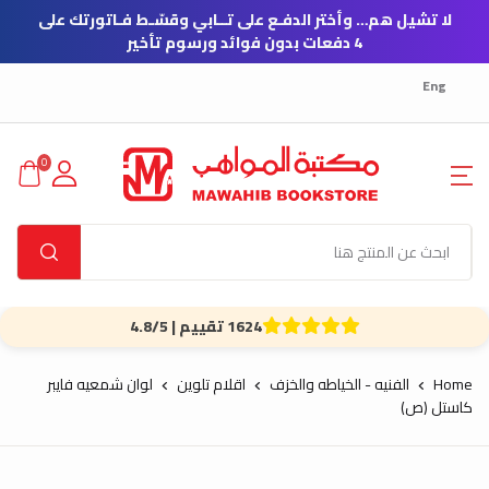
لا تشيل هم… وأختر الدفـع على تــابي وقسّـط فـاتورتك على
4 دفعات بدون فوائد ورسوم تأخير
Eng
0
1624 تقييم | 4.8/5
Home
الفنيه - الخياطه والخزف
اقلام تلوين
لوان شمعيه فايبر
كاستل (ص)