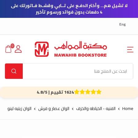
لا تشيل هم… وأختر الدفـع على تــابي وقسّـط فـاتورتك على
4 دفعات بدون فوائد ورسوم تأخير
Eng
0
1624 تقييم | 4.8/5
Home
الفنيه - الخياطه والخزف
الوان عصار و فرش
الوان زيتيه لينو