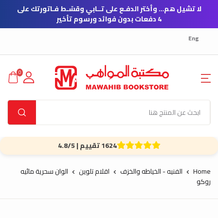
لا تشيل هم… وأختر الدفـع على تــابي وقسّـط فـاتورتك على
4 دفعات بدون فوائد ورسوم تأخير
Eng
0
1624 تقييم | 4.8/5
Home
الفنيه - الخياطه والخزف
اقلام تلوين
الوان سحرية مائيه
روكو