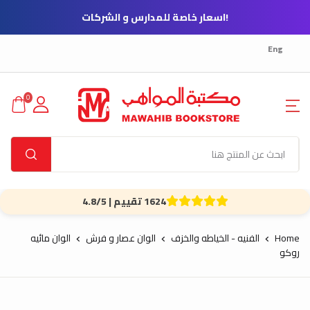
!اسعار خاصة للمدارس و الشركات
Eng
0
1624 تقييم | 4.8/5
Home
الفنيه - الخياطه والخزف
الوان عصار و فرش
الوان مائيه
روكو