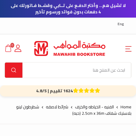
لا تشيل هم… وأختر الدفـع على تــابي وقسّـط فـاتورتك على
4 دفعات بدون فوائد ورسوم تأخير
Eng
0
1624 تقييم | 4.8/5
Home
الفنيه - الخياطه والخزف
شرائط لاصقه
شطرطون لينو
بلاستيك شفاف 2.5cm x 36m (حبه)