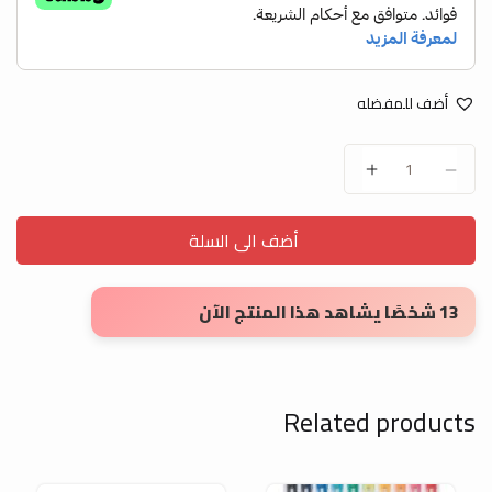
أضف للمفضله
شطرطون لينو بلاستيك شفاف 2.5cm x 36m (حبه) quantity
أضف الى السلة
13 شخصًا يشاهد هذا المنتج الآن
Related products