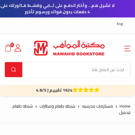
لا تشيل هم… وأختر الدفـع 
4 دفعات بدون فوائد ورسوم تأخير
Eng
0
1624 تقييم | 4.8/5
Home
مستلزمات مدرسيه
شنطه طعام ومطارات
شنطه طعام
تيدميل