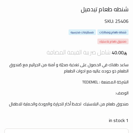
شنطه طعام تيدميل
SKU:
25406
شنطه طعام ومطارات
مستلزمات مدرسيه
صندوق طعام بلاستيك
شامل ضريبة القيمة المضافة
40.00
ساعد طفلك في الحصول على تغذية صحيّة و آمنة من الجراثيم مع صّندوق
الطعام ذو جوده عاليه مع ادوات الطعام
الشركة المصنعة : TEDEMEL
الوصف:
صندوق طعام من البلاستيك لحفظ أكثر للحرارة والبرودة والحماية للاطفال
1 in stock