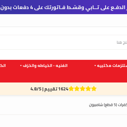
 تــابي وقسّـط فـاتورتك على 4 دفعات بدون فوائد ورسوم تأخير
لزمات مكتبيه
الفنيه - الخياطه والخزف
الك
1624 تقييم | 4.8/5
) شامبيون