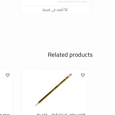
شامل ضريبة القيمة المضافة
أضف الى السلة
Related products
اقلام رصاص استدلر الماني قلم عالي
روكو م