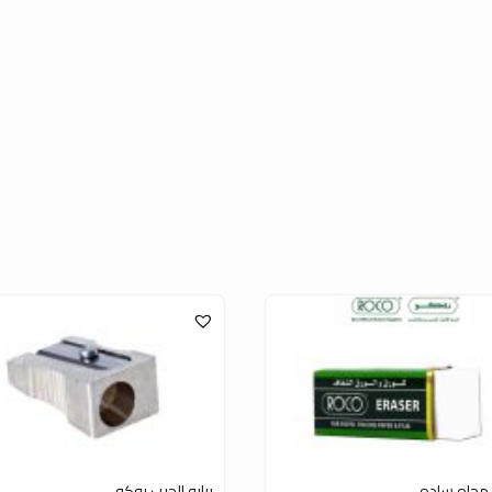
محاه ساده
برايه الجيب روكو