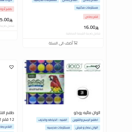
مستلزمات مكتبيه
طقم أدوا
قلم رصاص
5.00
16.00
شامل ضريبة 
شامل ضريبة القيمة المضافة
أضف الى السلة
الوان مائيه روكو
12 قلم HP -2
اطقم الرسم والتلوين
الفنيه - الخياطه والخزف
اقلام رص
الوان عصار و فرش
مستلزمات مدرسيه