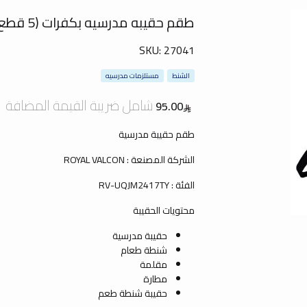
طقم حقيبه مدرسيه بكفرات (5 قطع) شامبيون
SKU:
27041
الشنط
مستلزمات مدرسيه
شامل ضريبة القيمة المضافة
95.00
طقم حقيبة مدرسية
الشركة المصنعة : ROYAL VALCON
الفئة : RV-UQJM2417TY
محتويات الحقيبة
حقيبة مدرسية
شنطة طعام
مقلمة
مطارة
حقيبة شنطة طعم