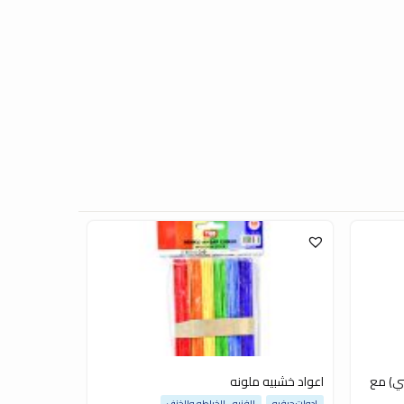
ي) مع
اعواد خشبيه ملونه
ادوات حرفيه
الفنيه - الخياطه والخزف