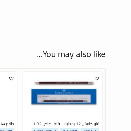
You may also like…
فابر كاستل 12 بمحايه – قلم رصاص HB2
طقم هن
اقلام رصاص
اقلام رصاص
مستلزمات مدرسيه
ادوات هند