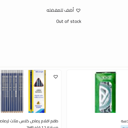
أضف للمفضله
Out of stock
دسه
طقم اقلام رصاص كلاس مثلث (رصاص
مساحة 12 قلم 2HP
سيه