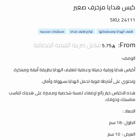
كيس هدايا مزخرف صغير
SKU:
24111
تغليف الهدايا ومستلزماتها
لوازم تغليف هدايا
مستلزمات مدرسيه
From:
شامل ضريبة القيمة المضافة
5.75
الوصف:
أكياس هدايا ورقية جميلة وعملية لتغليف الهدايا بطريقة أنيقة ومبتكرة.
وتحتوي على أشرطة قوية لحمل الهدايا بسهولة وأمان.
هذه الاكياس خيار رائع لإضفاء لمسة شخصية ومميزة على هديتك لتناسب
مناسبتك وذوقك.
الابعاد :
الطول : 18 سم
العرض : 10 سم