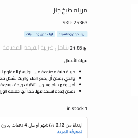
مريله طبخ جنز
SKU:
25363
ازياء مهن ومناسبات
ازياء مهن ومناسبات
شامل ضريبة القيمة المضافة
21.85
مريلة للأعمال
مريلة فنية مصنوعة من البوليستر المقاوم للم
والذي يمكن أن يمنع الماء والزيت بشكل فعا
آمن وغير سام وسهل التنظيف ويجف بسرعة،
يمكن إعادة استخدامها. كما أنها خفيفة الوز
1 in stock