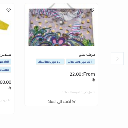
مريله طبخ
ملابس م
ازياء مهن ومناسبات
ازياء مهن ومناسبات
ازياء م
مستلزما
From:
22.00
60.00
شامل ضريبة القيمة المضافة
شامل ضريب
أضف الى السلة