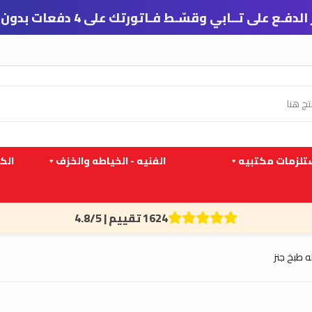
 تــابي وقسّـط فـاتورتك على 4 دفعات بدون فوائد ورسوم تأخير
لزمات مكتبيه
الفنيه - الخياطه والخزف
الك
1624 تقييم | 4.8/5
ه طبخ جنز