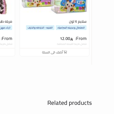
سلايم 6 لون
مريله طب
الصلصال وعجينه السراميك
الفنيه - الخياطه والخزف
ازياء مهن
From:
From:
12.00
شامل ضريبة القيمة المضافة
شامل ضريبة 
أضف الى السلة
Related products