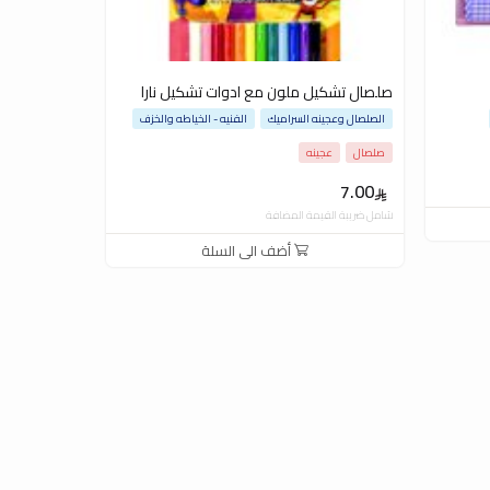
صلصال تشكيل ملون مع ادوات تشكيل نارا
الصلصال وعجينه السراميك
الفنيه - الخياطه والخزف
صلصال
عجينه
7.00
شامل ضريبة القيمة المضافة
أضف الى السلة