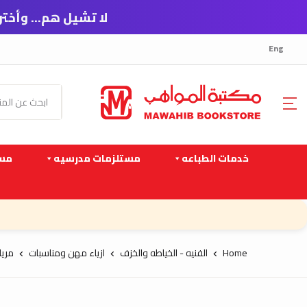
لا تشيل هم… وأختر الدفـع على
Eng
خدمات الطباعه
مستلزمات مدرسيه
مست
Home
الفنيه - الخياطه والخزف
ازياء مهن ومناسبات
مريل