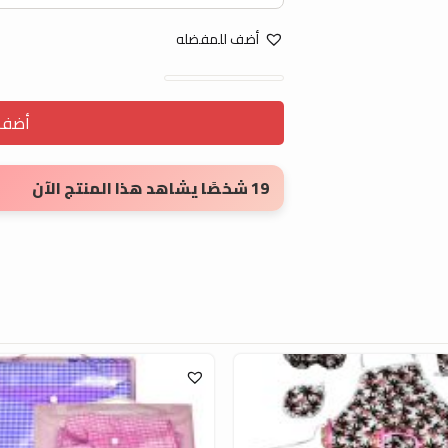
أضف للمفضله
مريله طبخ جنز quantity
أضف ا
19 شخصًا يشاهد هذا المنتج الآن