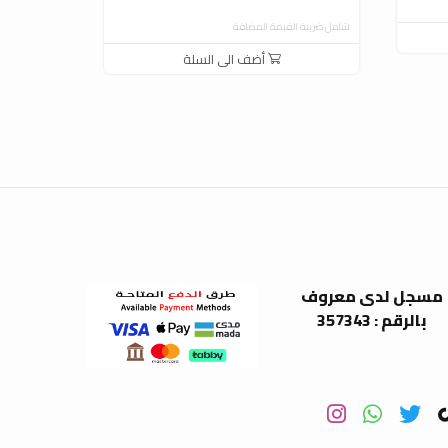
شامل ضريبة القيمة المضافة
شامل ضريبة ال
أضف الى السلة
مسجل لدى معروف
بالرقم : 357343