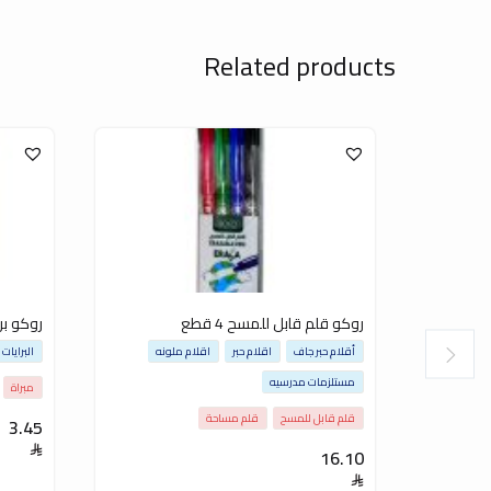
Related products
روكو قلم قابل للمسح 4 قطع
روكو بر
أقلام حبر جاف
اقلام حبر
اقلام ملونه
البرايات
مستلزمات مدرسيه
مبراة
قلم قابل للمسح
قلم مساحة
3.45
16.10