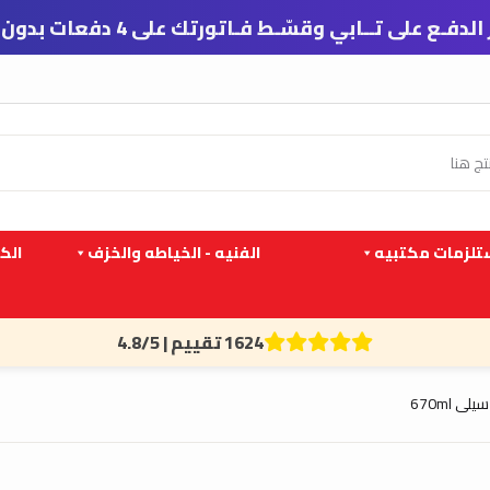
 تــابي وقسّـط فـاتورتك على 4 دفعات بدون فوائد ورسوم تأخير
لزمات مكتبيه
الفنيه - الخياطه والخزف
الك
1624 تقييم | 4.8/5
ى 670ml