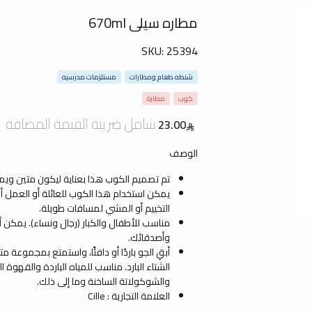
مطاره سيلى 670ml
SKU:
25394
شنطه طعام ومطارات
مستلزمات مدرسيه
كوب
مطارة
شامل ضريبة القيمة المضافة
23.00
الوصف
تم تصميم الكوب هذا بعناية ليكون متين ويمنع ا
يمكن استخدام هذا الكوب للعائلة أو العمل أو ا
التخييم أو المشي لمسافات طويلة.
مناسب للأطفال والكبار (رجال ونساء). يمكن 
وأصدقائك.
أبقِ الجو باردًا أو دافئًا، واستمتع بمجموع
الشتاء البارد. مناسب للمياه الباردة والقهوة
والشوكولاتة الساخنة وما إلى ذلك.
العلامة التجارية : Cille