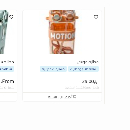
مطاره موشن
مطاره شي
شنطه طعام ومطارات
مستلزمات مدرسيه
شنطه طعا
From:
25.00
شامل ضريبة القيمة المضافة
شامل ضريبة 
أضف الى السلة