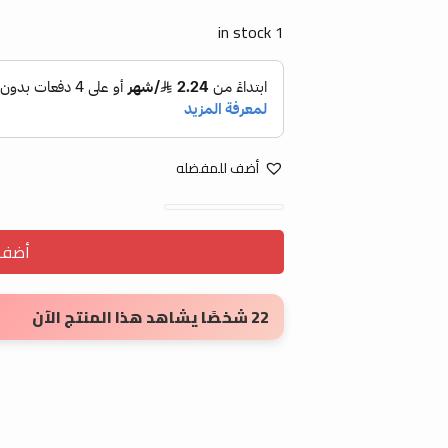
1 in stock
أضف للمفضله
مطاره سيلى 670ml quantity
أضف ا
22 شخصًا يشاهد هذا المنتج الآن