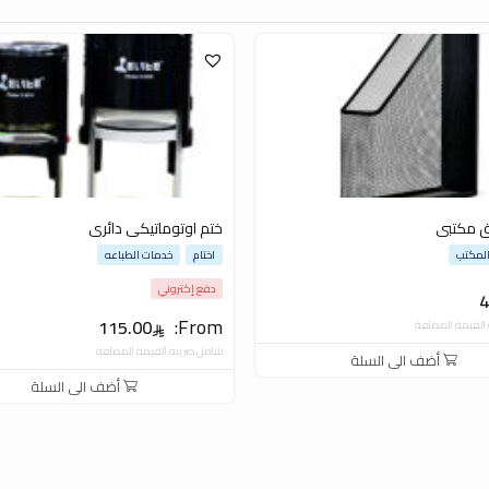
ق مكتبى
ختم اوتوماتيكى دائرى
لمكتب
اختام
خدمات الطباعه
دفع إكتروني
4
From:
115.00
القيمة المضافة
شامل ضريبة القيمة المضافة
أضف الى السلة
أضف الى السلة