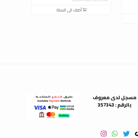
شامل ضريبة ال
أضف الى السلة
مسجل لدى معروف
بالرقم : 357343