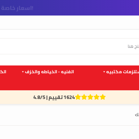
!اسعار خاصة للمدارس و الشركات
لزمات مكتبيه
الفنيه - الخياطه والخزف
الك
1624 تقييم | 4.8/5
ك