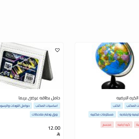
كره الارضيه
حامل بطاقه عرضى بريما
 المكتب
الكتب
اساسيات المكتب
حوامل اللوحات والرسو
ليميه وارشاديه
مستلزمات مكتبيه
ورق ودفتر ملاحظات
ة
كره ارضيه
مجسم
12.00