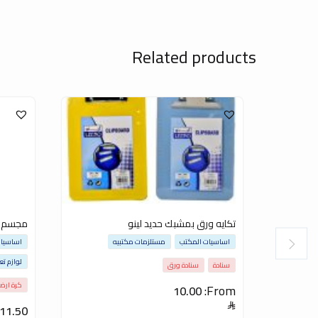
Related products
تكايه ورق بمشبك حديد لينو
مجسم ال
اساسيات المكتب
مستلزمات مكتبيه
اساسيات
لوازم تع
سنادة
سنادة ورق
كرة ارضي
From:
10.00
11.50