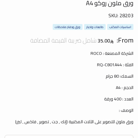
ورق ملون روكو A4
SKU:
28203
اساسيات المكتب
طابعات واحبار
ورق ودفتر ملاحظات
From:
شامل ضريبة القيمة المضافة
35.00
الشركة المصنعة : ROCO
الفئة : RQ-C801A44
السمك: 80 جرام
الحجم : A4
العدد : 400 ورقة
الوصف :
ورق ملون للتصوير على الآلات المكتبية (إنك , جت , تصوير , فاكس , ليزر)