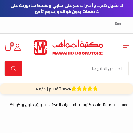
لا تشيل هم… وأختر الدفـع على تــابي وقسّـط فـاتورتك على
4 دفعات بدون فوائد ورسوم تأخير
Eng
0
1624 تقييم | 4.8/5
Home
مستلزمات مكتبيه
اساسيات المكتب
ورق ملون روكو A4