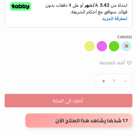
Color(s)
أضف للمفضله
ورق ملون روكو A4 quantity
أضف الى السلة
17 شخصًا يشاهد هذا المنتج الآن