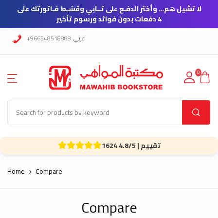
لا تشيل هم… وأختر الدفـع على تــابي وقسّـط فـاتورتك على
4 دفعات بدون فوائد ورسوم تأخير
+966548518888
عربي
0
1624 تقييم | 4.8/5
Home
Compare
Compare