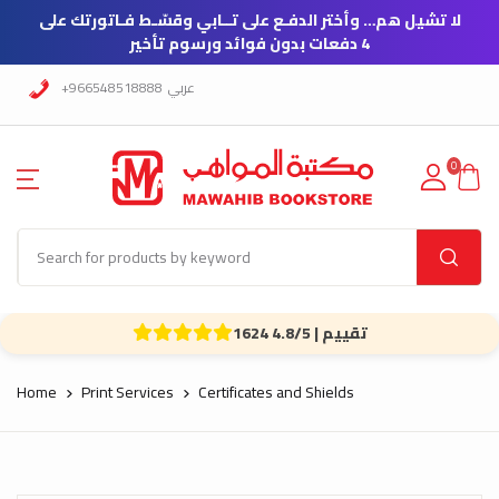
لا تشيل هم… وأختر الدفـع على تــابي وقسّـط فـاتورتك على
4 دفعات بدون فوائد ورسوم تأخير
+966548518888
عربي
0
1624 تقييم | 4.8/5
Home
Print Services
Certificates and Shields